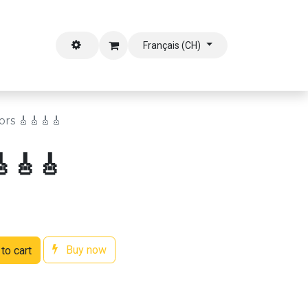
outien
Français (CH)
rs 🎸🎸🎸🎸
🎸🎸🎸
Buy now
to cart