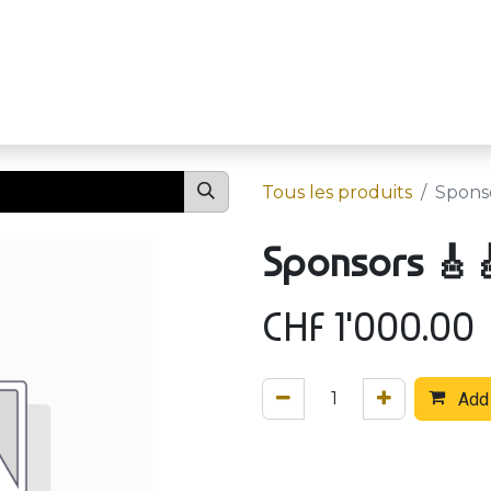
Événements
Festival
S
Tous les produits
Sponso
Sponsors 🎸
CHF
1'000.00
Add 