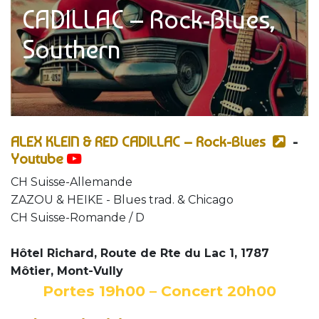
CADILLAC – Rock-Blues,
Southern
ALEX KLEIN & RED CADILLAC – Rock-Blues
-
Youtube
CH Suisse-Allemande
ZAZOU & HEIKE - Blues trad. & Chicago
CH Suisse-Romande / D
Hôtel Richard, Route de Rte du Lac 1, 1787
Môtier, Mont-Vully
Portes 19h00 – Concert 20h00