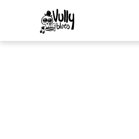
Ecoute
des B