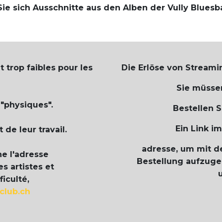
ie sich Ausschnitte aus den Alben der Vully Blues
trop faibles pour les
Die Erlöse von Streamin
Sie müssen
 "physiques".
Bestellen S
Ein Link i
de leur travail.
adresse, um mit d
ne l'adresse
Bestellung aufzugeb
s artistes et
iculté,
club.ch