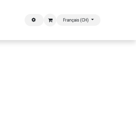
outien
Français (CH)
'albums
Blues"